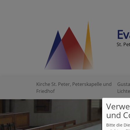
Direkt
zum
Inhalt
Ev
St. Pe
Kirche St. Peter, Peterskapelle und
Gusta
Hauptnavigation
Friedhof
Licht
Verwe
und C
Bitte die D