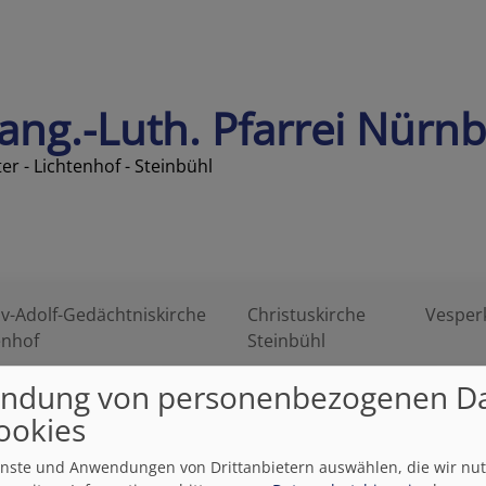
ang.-Luth. Pfarrei Nürn
ter - Lichtenhof - Steinbühl
v-Adolf-Gedächtniskirche
Christuskirche
Vesper
enhof
Steinbühl
ndung von personenbezogenen D
ookies
ienste und Anwendungen von Drittanbietern auswählen, die wir nu