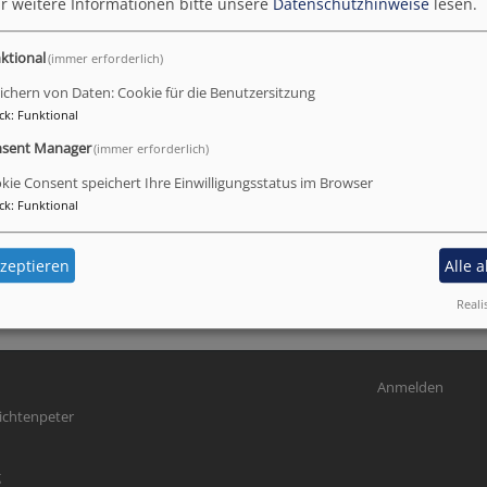
r weitere Informationen bitte unsere
Datenschutzhinweise
lesen.
ktional
(immer erforderlich)
ichern von Daten: Cookie für die Benutzersitzung
ck
:
Funktional
sent Manager
(immer erforderlich)
kie Consent speichert Ihre Einwilligungsstatus im Browser
ck
:
Funktional
zeptieren
Alle 
Reali
Benutzermenü
Anmelden
ichtenpeter
g