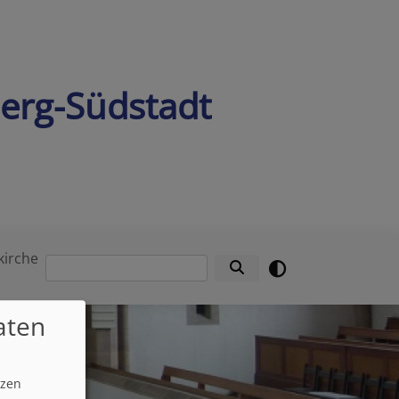
berg-Südstadt
kirche
Suche
aten
tzen