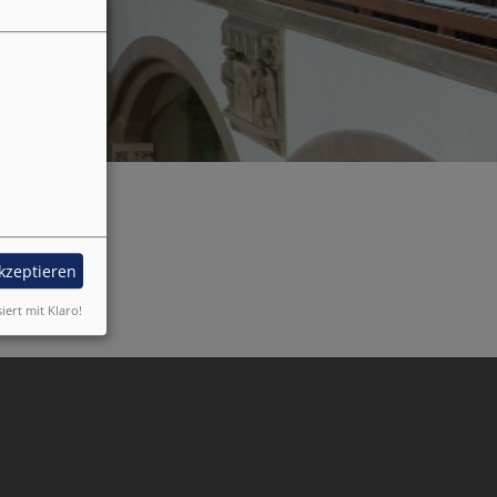
akzeptieren
siert mit Klaro!