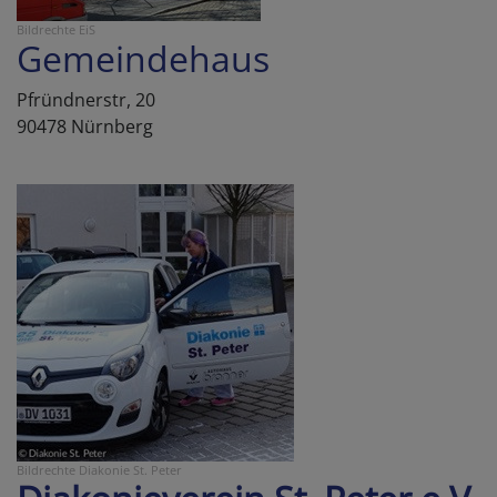
Bildrechte
EiS
Gemeindehaus
Pfründnerstr, 20
90478 Nürnberg
Bildrechte
Diakonie St. Peter