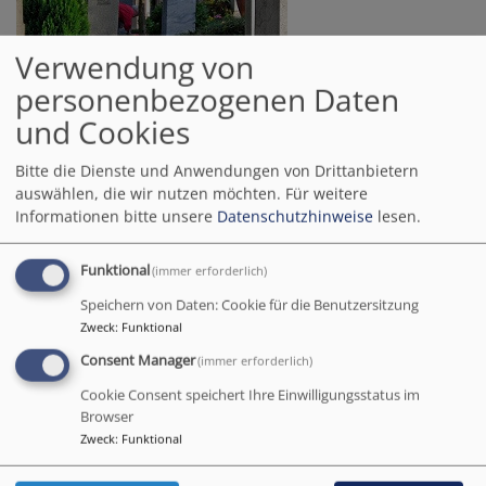
Verwendung von
personenbezogenen Daten
und Cookies
Friedhof St. Peter
Bitte die Dienste und Anwendungen von Drittanbietern
Schloßstraße 4-9
auswählen, die wir nutzen möchten.
Für weitere
90478 Nürnberg
Informationen bitte unsere
Datenschutzhinweise
lesen.
Friedhofsverwaltung:
Funktional
(immer erforderlich)
Regensburger Str. 30
Speichern von Daten: Cookie für die Benutzersitzung
90478 Nürnberg
Zweck
:
Funktional
Consent Manager
(immer erforderlich)
Tel.
0911 - 46 60 76
E-Mail
friedhof.st-peter(at)elkb.de
Cookie Consent speichert Ihre Einwilligungsstatus im
Browser
Mo - Fr 10 - 12 Uhr
Zweck
:
Funktional
Ferien: Di - Do 10 - 12 Uhr