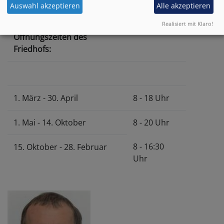
Auswahl akzeptieren
Alle akzeptieren
Realisiert mit Klaro!
Öffnungszeiten des
Friedhofs:
1. März - 30. April
8 - 18 Uhr
1. Mai - 14. Oktober
8 - 20 Uhr
8 - 16:30
15. Oktober - 28. Februar
Uhr